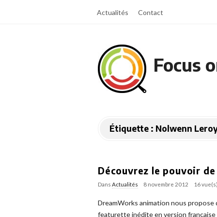
Actualités
Contact
Focus o
Étiquette :
Nolwenn Lero
Découvrez le pouvoir de 
Dans
Actualités
8 novembre 2012
16 vue(s
DreamWorks animation nous propose de d
featurette inédite en version française i