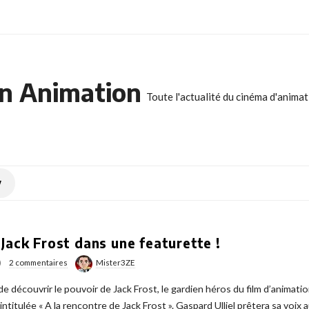
n Animation
Toute l'actualité du cinéma d'anima
y
Jack Frost dans une featurette !
)
2 commentaires
Mister3ZE
écouvrir le pouvoir de Jack Frost, le gardien héros du film d’animati
ntitulée « A la rencontre de Jack Frost ». Gaspard Ulliel prêtera sa voix 