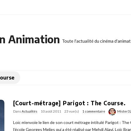
n Animation
Toute l'actualité du cinéma d'anima
Course
[Court-métrage] Parigot : The Course.
Dans
Actualités
10 août 2011
23 vue(s)
1 commentaire
Mister3
Loïc m’envoie le lien de son court métrage intitulé Parigot : The 
l’école Georges Melies qui a été réalisé par Mehdi Alavi, Loic Bra