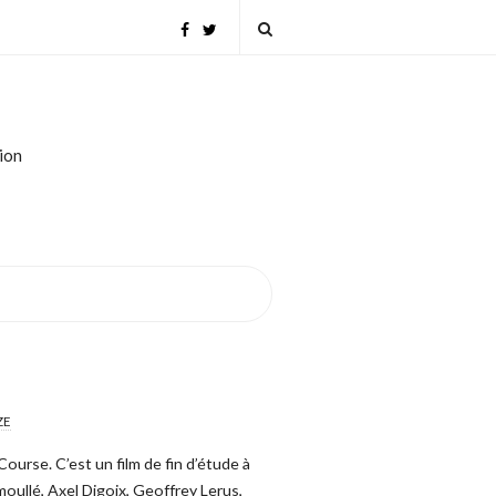
tion
ZE
Course. C’est un film de fin d’étude à
moullé, Axel Digoix, Geoffrey Lerus,