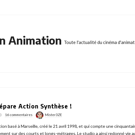
n Animation
Toute l'actualité du cinéma d'anima
répare Action Synthèse !
)
16 commentaires
Mister3ZE
on basé à Marseille, créé le 21 avril 1998, et qui compte une cinquantai
ement sur des courts et longs-métrages. Le studio a ainsi redonné vie