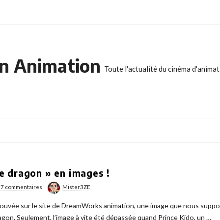
n Animation
Toute l'actualité du cinéma d'anima
 dragon » en images !
7 commentaires
Mister3ZE
s trouvée sur le site de DreamWorks animation, une image que nous sup
gon. Seulement, l’image à vite été dépassée quand Prince Kido, un
…