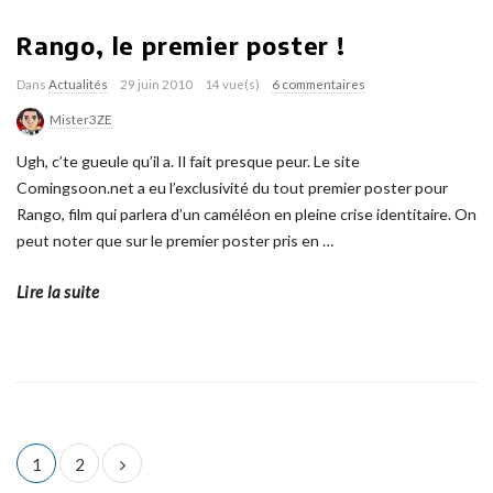
Rango, le premier poster !
Dans
Actualités
29 juin 2010
14 vue(s)
6 commentaires
Mister3ZE
Ugh, c’te gueule qu’il a. Il fait presque peur. Le site
Comingsoon.net a eu l’exclusivité du tout premier poster pour
Rango, film qui parlera d’un caméléon en pleine crise identitaire. On
peut noter que sur le premier poster pris en
…
Lire la suite
N
1
2
a