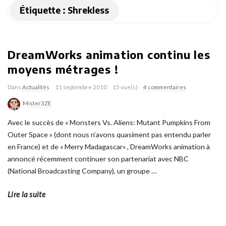
Étiquette :
Shrekless
DreamWorks animation continu les
moyens métrages !
Dans
Actualités
11 septembre 2010
15 vue(s)
4 commentaires
Mister3ZE
Avec le succès de « Monsters Vs. Aliens: Mutant Pumpkins From
Outer Space » (dont nous n’avons quasiment pas entendu parler
en France) et de « Merry Madagascar« , DreamWorks animation à
annoncé récemment continuer son partenariat avec NBC
(National Broadcasting Company), un groupe
…
Lire la suite