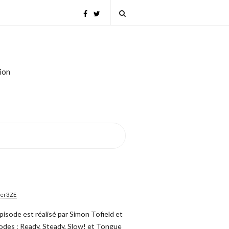
tion
ter3ZE
isode est réalisé par Simon Tofield et
isodes : Ready, Steady, Slow! et Tongue