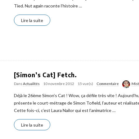
Tied. Nut again raconte l’histoire
…
Lire la suite
[Simon’s Cat] Fetch.
Dans
Actualités
10 novembre 2012
15 vue(s)
Commentaire
Mis
Déjà le 26ème Simon’s Cat ! Wow, ça défile très vite ! Aujourd’hui
présente le court-métrage de Simon Tofield, l’auteur et réalisateu
Cette fois-ci, c’est Laura Nailor qui est l’animatrice
…
Lire la suite