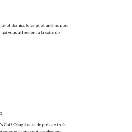
E
uillet dernier, le vingt et unième pour
 qui vous attendent à la suite de
ZE
Cat? Okay, il date de près de trois
métrages qui sont tout simplement