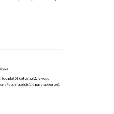
ter3ZE
 (ou plutôt cette nuit), je vous
r : Fetch (traduisible par : rapporter).