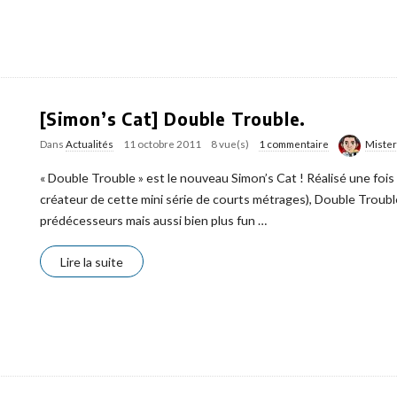
[Simon’s Cat] Double Trouble.
Dans
Actualités
11 octobre 2011
8 vue(s)
1 commentaire
Miste
« Double Trouble » est le nouveau Simon’s Cat ! Réalisé une fois
créateur de cette mini série de courts métrages), Double Troubl
prédécesseurs mais aussi bien plus fun
…
Lire la suite