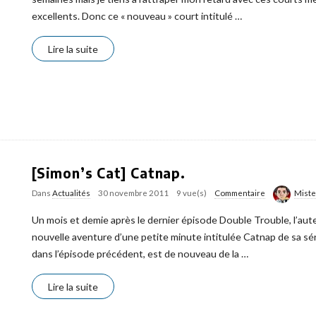
excellents. Donc ce « nouveau » court intitulé
…
Lire la suite
[Simon’s Cat] Catnap.
Dans
Actualités
30 novembre 2011
9 vue(s)
Commentaire
Mist
Un mois et demie après le dernier épisode Double Trouble, l’aut
nouvelle aventure d’une petite minute intitulée Catnap de sa sér
dans l’épisode précédent, est de nouveau de la
…
Lire la suite