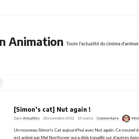
n Animation
Toute l'actualité du cinéma d'anima
[Simon’s cat] Nut again !
Dans
Actualités
28 novembre 2012
15 vue(s)
Commentaire
Mis
Un nouveau Simon’s Cat aujourd’hui avec Nut again. Ce nouvel ép
est animé par Mel Northover qui a déjà travaillé sur d’autres ép