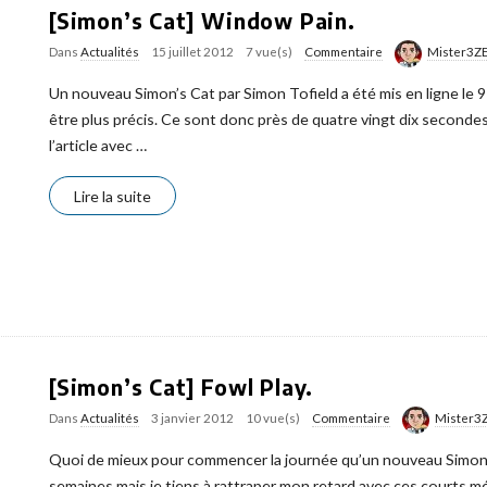
[Simon’s Cat] Window Pain.
Dans
Actualités
15 juillet 2012
7 vue(s)
Commentaire
Mister3Z
Un nouveau Simon’s Cat par Simon Tofield a été mis en ligne le 9 j
être plus précis. Ce sont donc près de quatre vingt dix secondes
l’article avec
…
Lire la suite
[Simon’s Cat] Fowl Play.
Dans
Actualités
3 janvier 2012
10 vue(s)
Commentaire
Mister3
Quoi de mieux pour commencer la journée qu’un nouveau Simon’s 
semaines mais je tiens à rattraper mon retard avec ces courts 