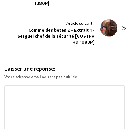
1080P]
t
N
a
Article suivant :
v
Comme des bêtes 2 – Extrait 1 –
Serguei chef de la sécurité [VOSTFR
i
HD 1080P]
g
a
t
Laisser une réponse:
i
o
Votre adresse email ne sera pas publiée.
n