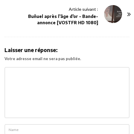
N
Article suivant :
a
Buñuel après l’âge d’or – Bande-
v
annonce [VOSTFR HD 1080]
i
g
a
Laisser une réponse:
t
Votre adresse email ne sera pas publiée.
i
o
n