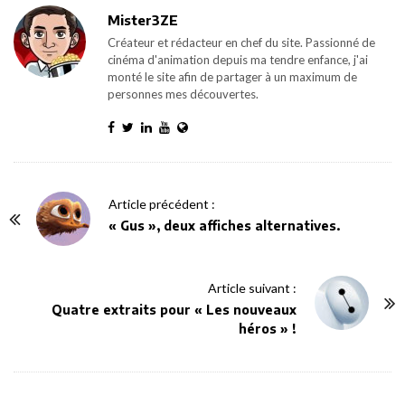
Mister3ZE
Créateur et rédacteur en chef du site. Passionné de
cinéma d'animation depuis ma tendre enfance, j'ai
monté le site afin de partager à un maximum de
personnes mes découvertes.
P
Article précédent :
o
« Gus », deux affiches alternatives.
s
t
Article suivant :
N
Quatre extraits pour « Les nouveaux
a
héros » !
v
i
g