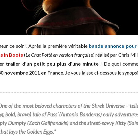
ur ce soir ! Après la première véritable
bande annonce pour
s in Boots
(
Le Chat Potté en version françai
se) réalisé par Chris Mil
er trailer d’un petit peu plus d’une minute !
De quoi commenc
30 novembre 2011 en France.
Je vous laisse ci-dessous le synopsis
One of the most beloved characters of the Shrek Universe – tells
g, bold, brave) tale of Puss’ (Antonio Banderas) early adventure
y Dumpty (Zach Galifianakis) and the street-savvy Kitty (Salm
hat lays the Golden Eggs.”