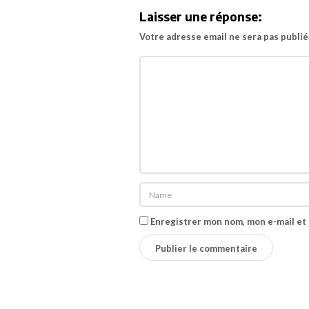
r
Laisser une réponse:
t
Votre adresse email ne sera pas publié
r
a
i
l
e
r
p
o
u
r
Enregistrer mon nom, mon e-mail et
«
P
u
s