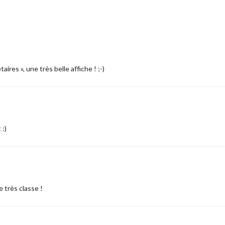
ires », une très belle affiche ! ;-)
 :)
e très classe !