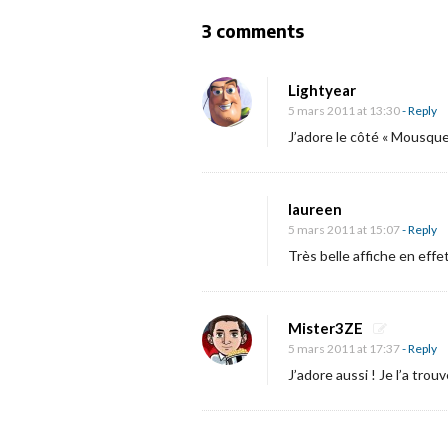
N
a
O
3 comments
v
n
i
A
Lightyear
g
f
5 mars 2011 at 13:30
- Reply
a
f
J’adore le côté « Mousqueta
t
i
i
c
laureen
o
h
5 mars 2011 at 15:07
- Reply
n
e
Très belle affiche en effet
e
t
t
Mister3ZE
5 mars 2011 at 17:37
- Reply
e
J’adore aussi ! Je l’a trouv
a
s
e