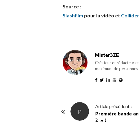
Source :
Slashfilm
pour la vidéo et
Collide
Mister3ZE
Créateur et rédacteur en
maximum de personnes 
P
Article précédent :
P
o
Première bande an
2 » !
s
t