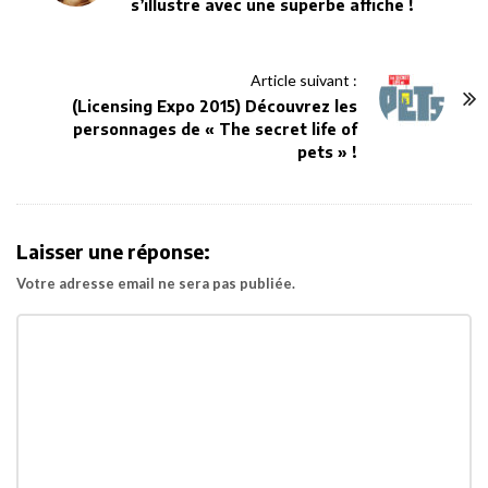
s’illustre avec une superbe affiche !
s
t
N
Article suivant :
a
(Licensing Expo 2015) Découvrez les
v
personnages de « The secret life of
pets » !
i
g
a
t
Laisser une réponse:
i
Votre adresse email ne sera pas publiée.
o
n