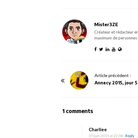
Mister3ZE
Créateur et rédacteur en
maximum de personnes 
P
Article précédent :
o
Annecy 2015, jour 5
s
t
N
O
1 comments
a
n
v
B
Charliee
i
a
25 juin 2015 at 22:08
- Reply