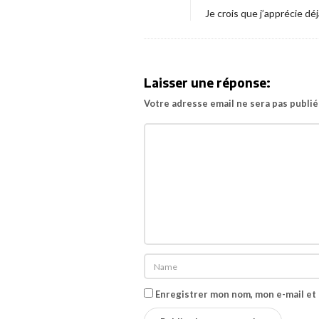
g
n
Je crois que j’apprécie déj
a
d
t
e
i
-
Laisser une réponse:
o
a
n
Votre adresse email ne sera pas publié
n
n
o
n
c
e
f
r
a
n
Enregistrer mon nom, mon e-mail et
ç