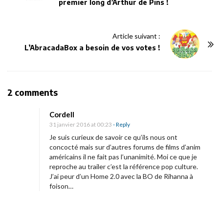
premier long d’Arthur de Pins !
s
t
N
Article suivant :
a
L’AbracadaBox a besoin de vos votes !
v
i
g
O
2 comments
a
n
t
Cordell
P
i
31 janvier 2016 at 00:23
- Reply
r
o
Je suis curieux de savoir ce qu’ils nous ont
e
concocté mais sur d’autres forums de films d’anim
n
américains il ne fait pas l’unanimité. Moi ce que je
m
reproche au trailer c’est la référence pop culture.
i
J’ai peur d’un Home 2.0 avec la BO de Rihanna à
è
foison…
r
e