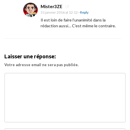
b
Mister3ZE
a
31 janvier 2016 at 12:12
- Reply
n
Il est loin de faire l’unanimité dans la
rédaction aussi… C’est même le contraire.
d
e
-
a
Laisser une réponse:
n
Votre adresse email ne sera pas publiée.
n
o
n
c
e
t
e
a
s