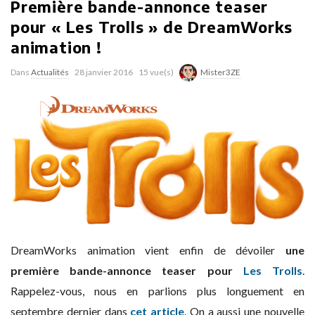
Première bande-annonce teaser
pour « Les Trolls » de DreamWorks
animation !
Dans
Actualités
28 janvier 2016
15 vue(s)
Mister3ZE
DreamWorks animation vient enfin de dévoiler
une
première bande-annonce teaser pour
Les Trolls
.
Rappelez-vous, nous en parlions plus longuement en
septembre dernier dans
cet article
. On a aussi une nouvelle