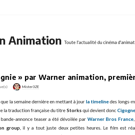
n Animation
Toute l'actualité du cinéma d'anima
gnie » par Warner animation, premiè
ue(s)
Mister3ZE
et que la semaine dernière en mettant à jour
la timeline
des longs-mé
 la traduction française du titre
Storks
qui devient donc
Cigogn
re bande-annonce teaser a été dévoilée par
Warner Bros France
on group
, il y a tout juste deux petites heures. Le film est ré