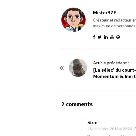
Mister3ZE
Créateur et rédacteur en
maximum de personnes 
P
Article précédent :
o
[La sélec’ du court
Momentum & Inerti
s
t
N
a
O
2 comments
v
n
i
«
Steel
g
18 décembre 2015 at 09:23
- 