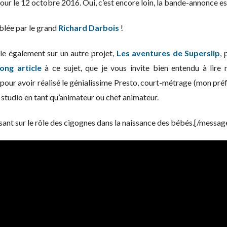
our le 12 octobre 2016. Oui, c’est encore loin, la bande-annonce e
blée par le grand
Richard Darbois
!
lle également sur un autre projet,
Les aventures de Superslip
,
long article
à ce sujet, que je vous invite bien entendu à lir
 pour avoir réalisé le génialissime Presto, court-métrage (mon préféré
 studio en tant qu’animateur ou chef animateur.
sant sur le rôle des cigognes dans la naissance des bébés.[/messag