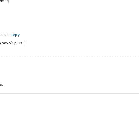
e! :)
13:37
- Reply
 savoir plus :)
e.