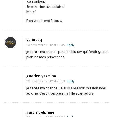
Re Bonjour.
r
Je participe avec plaisir.
«
Merci
Bon week-end à tous.
M
i
yannpsq
s
23 novembre 2012 at 10:35
- Reply
s
je tente ma chance pour ce blu ray qui ferait grand
i
plaisir à mes princesses
o
n
:
guedon yasmina
23 novembre 2012 at 20:13
- Reply
N
je tente ma chance. Je suis allée voir mission noel
o
au ciné, c’est trop bien ma fille avait adoré
ë
l
–
garcia delphine