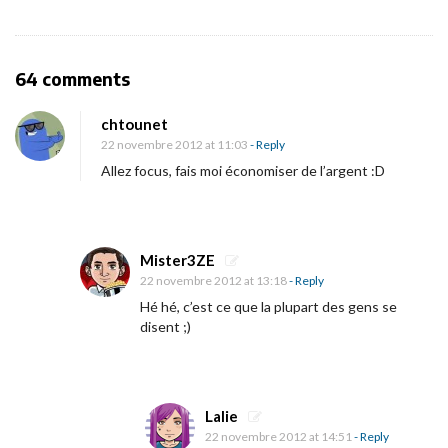
i
g
a
O
64 comments
t
n
i
chtounet
[
22 novembre 2012 at 11:03
- Reply
o
C
Allez focus, fais moi économiser de l’argent :D
n
o
n
c
Mister3ZE
o
22 novembre 2012 at 13:18
- Reply
u
Hé hé, c’est ce que la plupart des gens se
r
disent ;)
s
]
G
Lalie
a
22 novembre 2012 at 14:51
- Reply