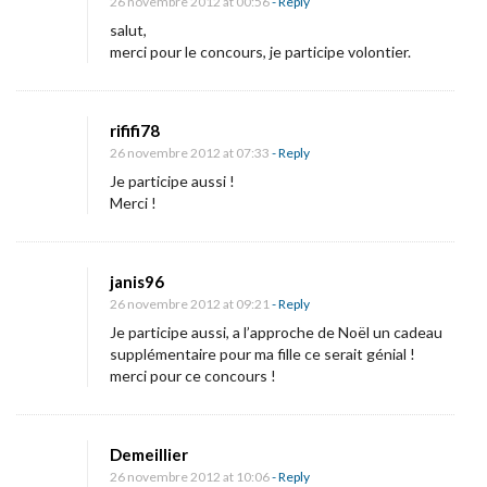
L
26 novembre 2012 at 00:56
- Reply
salut,
e
merci pour le concours, je participe volontier.
s
a
v
rififi78
e
26 novembre 2012 at 07:33
- Reply
n
Je participe aussi !
Merci !
t
u
r
janis96
e
26 novembre 2012 at 09:21
- Reply
s
Je participe aussi, a l’approche de Noël un cadeau
d
supplémentaire pour ma fille ce serait génial !
merci pour ce concours !
e
l
a
Demeillier
f
26 novembre 2012 at 10:06
- Reply