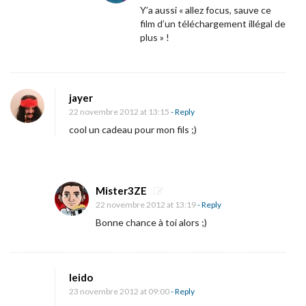
g
Y’a aussi « allez focus, sauve ce
n
film d’un téléchargement illégal de
plus » !
e
z
d
e
jayer
22 novembre 2012 at 13:15
- Reply
s
cool un cadeau pour mon fils ;)
c
a
d
e
Mister3ZE
22 novembre 2012 at 13:19
- Reply
a
Bonne chance à toi alors ;)
u
x
p
leido
o
23 novembre 2012 at 09:00
- Reply
u