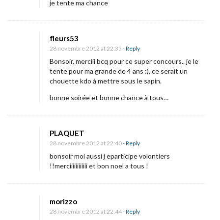
je tente ma chance
fleurs53
28 novembre 2012 at 22:35
- Reply
Bonsoir, merciii bcq pour ce super concours.. je le
tente pour ma grande de 4 ans :), ce serait un
chouette kdo à mettre sous le sapin.
bonne soirée et bonne chance à tous…
PLAQUET
28 novembre 2012 at 22:40
- Reply
bonsoir moi aussi j eparticipe volontiers
!!merciiiiiiiiiiii et bon noel a tous !
morizzo
28 novembre 2012 at 22:44
- Reply