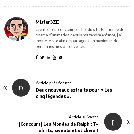
Mister3ZE
Créateur et rédacteur en chef du site. Passionné de
cinéma d'animation depuis ma tendre enfance, j'ai
monté le site afin de partager à un maximum de
personnes mes découvertes.
P
Article précédent :
D
o
Deux nouveaux extraits pour « Les
cinq légendes ».
s
t
N
Article suivant :
[
a
[Concours] Les Mondes de Ralph : T-
v
shirts, sweats et stickers !