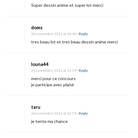
a
Super dessin anime et super lot merci
m
i
doms
l
26 novembre 2012 at 10:40
- Reply
l
tres beau lot et tres beau dessin anime merci
e
N
o
louna44
ë
26 novembre 2012 at 11:39
- Reply
merci pour ce concours
l
je participe avec plaisir
»
!
taru
26 novembre 2012 at 12:59
- Reply
je tente ma chance