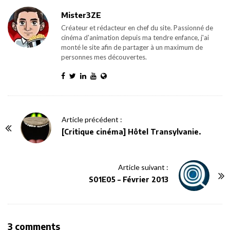
Mister3ZE
Créateur et rédacteur en chef du site. Passionné de
cinéma d'animation depuis ma tendre enfance, j'ai
monté le site afin de partager à un maximum de
personnes mes découvertes.
P
Article précédent :
o
[Critique cinéma] Hôtel Transylvanie.
s
t
Article suivant :
N
S01E05 – Février 2013
a
v
i
O
3 comments
g