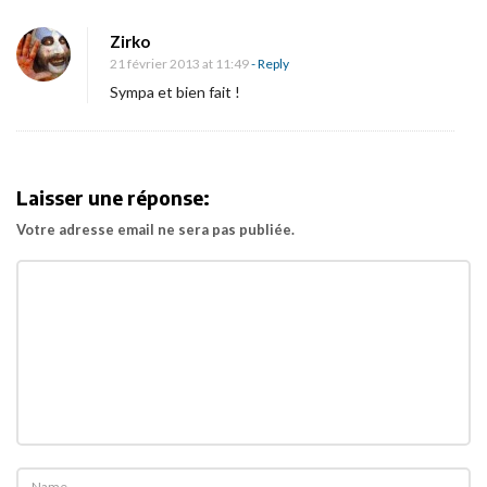
n
a
Zirko
[
t
21 février 2013 at 11:49
- Reply
C
i
Sympa et bien fait !
o
o
u
n
r
t
Laisser une réponse:
m
Votre adresse email ne sera pas publiée.
é
t
r
a
g
e
]
B