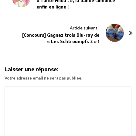
o
« Tante Hilda ! », la bande-annonce
enfin en ligne !
s
t
N
Article suivant :
a
[Concours] Gagnez trois Blu-ray de
v
« Les Schtroumpfs 2 » !
i
g
a
Laisser une réponse:
t
Votre adresse email ne sera pas publiée.
i
o
n