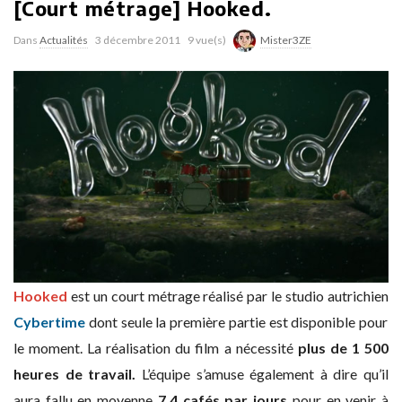
[Court métrage] Hooked.
Dans
Actualités
3 décembre 2011
9 vue(s)
Mister3ZE
Hooked
est un court métrage réalisé par le studio autrichien
Cybertime
dont seule la première partie est disponible pour
le moment. La réalisation du film a nécessité
plus de 1 500
heures de travail.
L’équipe s’amuse également à dire qu’il
aura fallu en moyenne
7,4 cafés par jours
pour en venir à