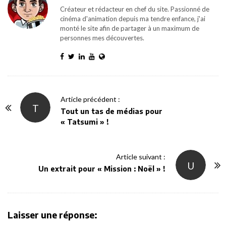
Créateur et rédacteur en chef du site. Passionné de
cinéma d'animation depuis ma tendre enfance, j'ai
monté le site afin de partager à un maximum de
personnes mes découvertes.
P
Article précédent :
T
o
Tout un tas de médias pour
« Tatsumi » !
s
t
N
Article suivant :
U
a
Un extrait pour « Mission : Noël » !
v
i
g
Laisser une réponse:
a