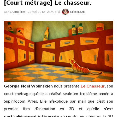
[Court métrage] Le chasseur.
Dans
Actualités
22 mai 2012
21 vue(s)
Mister3ZE
Georgia Noel Wolinskien
nous présente
Le Chasseur
, son
court métrage qu’elle a réalisé seule en troisième année à
Supinfocom Arles. Elle m’explique par mail que c’est son
premier film d’animation en 3D et qu’
elle s’est
particulièrement intéressée au rendu
, en intégrant la 3D