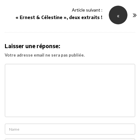
N
Article suivant :
«
a
« Ernest & Célestine », deux extraits !
v
i
g
Laisser une réponse:
a
Votre adresse email ne sera pas publiée.
t
i
o
n