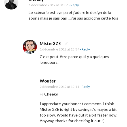
[
i
1 décembre 2012 at 01:06
- Reply
C
o
Le scénario est sympa et j’adore le design de la
o
souris mais je sais pas … j’ai pas accroché cette fois
n
u
r
t
Mister3ZE
m
1 décembre 2012 at 13:34
- Reply
é
C’est peut-être parce qu’il y a quelques
t
longueurs.
r
a
Wouter
g
2 décembre 2012 at 12:11
- Reply
e
Hi Cheeky,
]
I appreciate your honest comment. I think
M
Mister 3ZE is right by saying it’s maybe a bit
too slow. Would have cut it a bit faster now.
o
Anyway, thanks for checking it out. :)
u