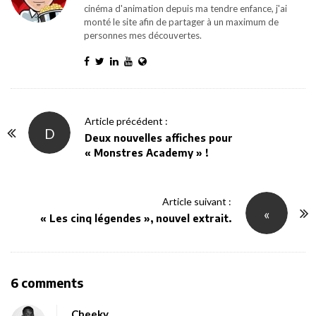
cinéma d'animation depuis ma tendre enfance, j'ai
monté le site afin de partager à un maximum de
personnes mes découvertes.
P
Article précédent :
D
o
Deux nouvelles affiches pour
« Monstres Academy » !
s
t
N
Article suivant :
«
a
« Les cinq légendes », nouvel extrait.
v
i
g
O
6 comments
a
n
t
Cheeky