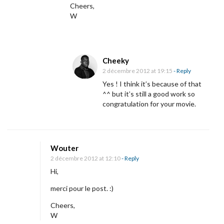
Cheers,
s
W
e
f
o
Cheeky
r
2 décembre 2012 at 19:15
- Reply
s
Yes ! I think it’s because of that
a
^^ but it’s still a good work so
l
congratulation for your movie.
e
.
Wouter
2 décembre 2012 at 12:10
- Reply
Hi,
merci pour le post. :)
Cheers,
W