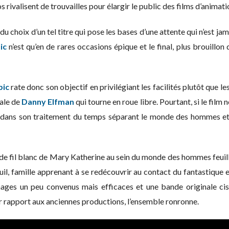
s rivalisent de trouvailles pour élargir le public des films d’animati
 du choix d’un tel titre qui pose les bases d’une attente qui n’est j
ic
n’est qu’en de rares occasions épique et le final, plus brouillon q
pic
rate donc son objectif en privilégiant les facilités plutôt que les 
ale de
Danny Elfman
qui tourne en roue libre. Pourtant, si le film 
ant dans son traitement du temps séparant le monde des hommes e
e de fil blanc de Mary Katherine au sein du monde des hommes feuill
euil, famille apprenant à se redécouvrir au contact du fantastique
nnages un peu convenus mais efficaces et une bande originale ci
r rapport aux anciennes productions, l’ensemble ronronne.