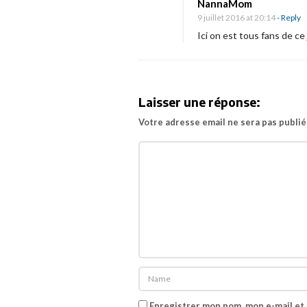
NannaMom
n
q
9 juillet 2016 at 20:14
- Reply
u
Ici on est tous fans de ce
e
c
i
Laisser une réponse:
n
Votre adresse email ne sera pas publié
é
m
a
]
E
p
i
c
:
L
Enregistrer mon nom, mon e-mail et