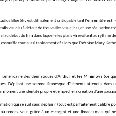
tudios Blue Sky est difficilement critiquable tant
l’ensemble est 
ails visuels (à défaut de trouvailles visuelles), et une réalisation 
al au début du film dans laquelle les plans virevoltent au rythme de
 s’essouffle tout aussi rapidement dès lors que l’héroïne Mary Kat
 l’américaine des thématiques d’
Arthur et les Minimoys
(ce qui
ues
.
Dépliant une somme titanesque d’éléments attendus dans u
ucun moment une identité propre et empêche la création d’une passio
imation qui se suit sans déplaisir (tout est parfaitement calibré p
 au rendez-vous grâce à un escargot et une limace) mais qui ne