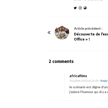
P
Article précédent :
o
Découverte de l’ex
Office » !
s
t
N
a
O
2 comments
v
n
i
[
africafilms
g
C
26 juillet 2013 at 22:05
- Reply
a
r
le scénario est digne d’un 
j’adore l’humour qu »il y a
t
i
i
t
o
i