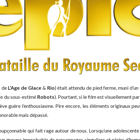
s de
L’Age de Glace
&
Rio
) était attendu de pied ferme, muni d’un 
rre du sous-estimé
Robots
). Pourtant, si le film est visuellement pa
lève guère l’enthousiasme. Pire encore, les éléments originaux peu
onorable mais dépassé.
soupçonnable qui fait rage autour de nous. Lorsqu’une adolescent
r à un groupe improbable de personnages singuliers et pleins d’hu