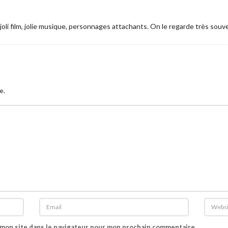
 joli film, jolie musique, personnages attachants. On le regarde très souv
e.
 mon site dans le navigateur pour mon prochain commentaire.