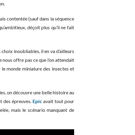
on.
amais contentée (sauf dans la séquence
u’ambitieux, déçoit plus qu’il ne fait
choix inoubliables, il en va d’ailleurs
ne nous offre pas ce que l’on attendait
t le monde miniature des insectes et
es, on découvre une belle histoire au
 et des épreuves.
Epic
avait tout pour
selée, mais le scénario manquant de