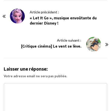
P
Article précédent :
o
« Let It Go », musique envoûtante du
dernier Disney !
s
t
N
Article suivant :
a
[Critique cinéma] Le vent se lève.
v
i
g
Laisser une réponse:
a
Votre adresse email ne sera pas publiée.
t
i
o
n