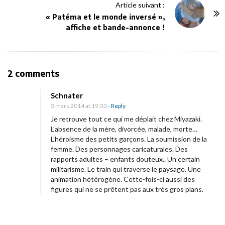
N
Article suivant :
a
« Patéma et le monde inversé »,
v
affiche et bande-annonce !
i
g
a
O
2 comments
t
n
i
Schnater
[
3 mars 2014 at 19:33
- Reply
o
C
Je retrouve tout ce qui me déplait chez Miyazaki.
n
r
L’absence de la mère, divorcée, malade, morte…
L’héroisme des petits garçons. La soumission de la
i
femme. Des personnages caricaturales. Des
t
rapports adultes – enfants douteux.. Un certain
i
militarisme. Le train qui traverse le paysage. Une
animation hétérogène. Cette-fois-ci aussi des
q
figures qui ne se prêtent pas aux très gros plans.
u
e
c