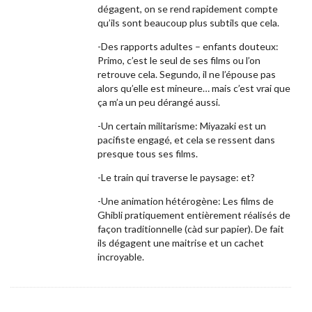
v
dégagent, on se rend rapidement compte
e
qu’ils sont beaucoup plus subtils que cela.
.
-Des rapports adultes – enfants douteux:
Primo, c’est le seul de ses films ou l’on
retrouve cela. Segundo, il ne l’épouse pas
alors qu’elle est mineure… mais c’est vrai que
ça m’a un peu dérangé aussi.
-Un certain militarisme: Miyazaki est un
pacifiste engagé, et cela se ressent dans
presque tous ses films.
-Le train qui traverse le paysage: et?
-Une animation hétérogène: Les films de
Ghibli pratiquement entièrement réalisés de
façon traditionnelle (càd sur papier). De fait
ils dégagent une maitrise et un cachet
incroyable.