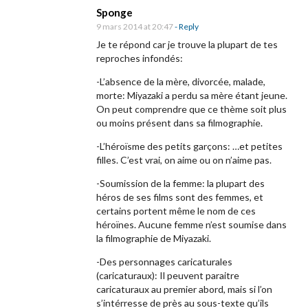
Sponge
i
9 mars 2014 at 20:47
- Reply
n
Je te répond car je trouve la plupart de tes
é
reproches infondés:
m
-L’absence de la mère, divorcée, malade,
a
morte: Miyazaki a perdu sa mère étant jeune.
]
On peut comprendre que ce thème soit plus
ou moins présent dans sa filmographie.
L
e
-L’héroïsme des petits garçons: …et petites
filles. C’est vrai, on aime ou on n’aime pas.
v
e
-Soumission de la femme: la plupart des
héros de ses films sont des femmes, et
n
certains portent même le nom de ces
t
héroïnes. Aucune femme n’est soumise dans
s
la filmographie de Miyazaki.
e
-Des personnages caricaturales
l
(caricaturaux): Il peuvent paraitre
caricaturaux au premier abord, mais si l’on
è
s’intérresse de près au sous-texte qu’ils