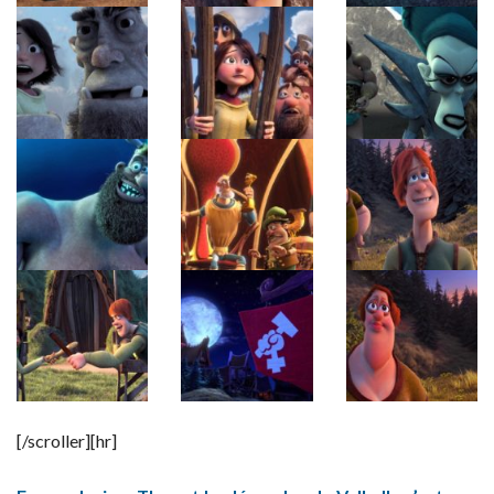
[/scroller][hr]