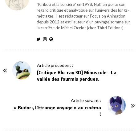
"Kirikou et la sorcière" en 1998, Nathan porte son
regard critique et analytique sur l'univers des longs-
métrages. Il est rédacteur sur Focus on Animation
depuis 2012 et est l'auteur d'un ouvrage somme sur
la carrière de Michel Ocelot (chez Third Editions).
P
Article précédent :
o
[Critique Blu-ray 3D] Minuscule – La
vallée des fourmis perdues.
s
t
N
Article suivant :
a
« Budori, l’étrange voyage » au cinéma
v
!
i
g