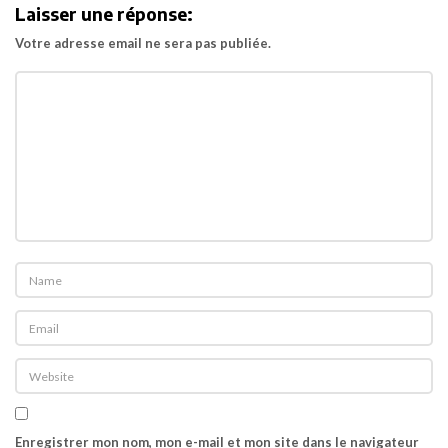
a
Laisser une réponse:
t
Votre adresse email ne sera pas publiée.
i
o
n
Enregistrer mon nom, mon e-mail et mon site dans le navigateur