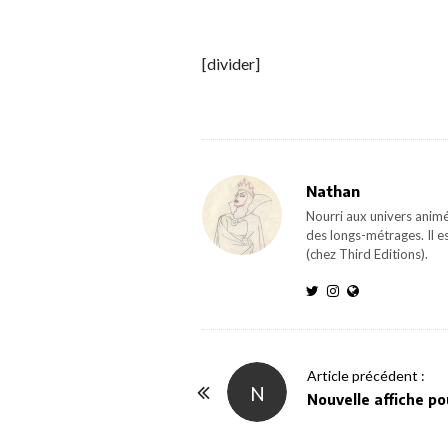
[divider]
Nathan
Nourri aux univers animé
des longs-métrages. Il e
(chez Third Editions).
P
Article précédent :
N
o
Nouvelle affiche po
s