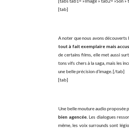
[tabs tab1= »Image » tab2= »Son » t
[tab]
A noter que nous avons découverts l
tout à fait exemplaire mais accu
de certains films, elle met aussi su
tons vifs chers à la saga, mais les i
une belle précision d’image. [/tab]
[tab]
Une belle mouture audio proposée 
bien agencée
. Les dialogues resso
même, les voix surrounds sont légion