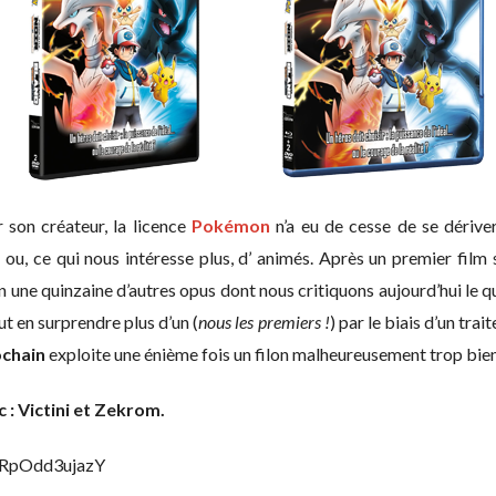
 son créateur, la licence
Pokémon
n’a eu de cesse de se dériv
s ou, ce qui nous intéresse plus, d’ animés. Après un premier film
n une quinzaine d’autres opus dont nous critiquons aujourd’hui le 
t en surprendre plus d’un (
nous les premiers !
) par le biais d’un tra
ochain
exploite une énième fois un filon malheureusement trop bie
: Victini et Zekrom.
=RpOdd3ujazY