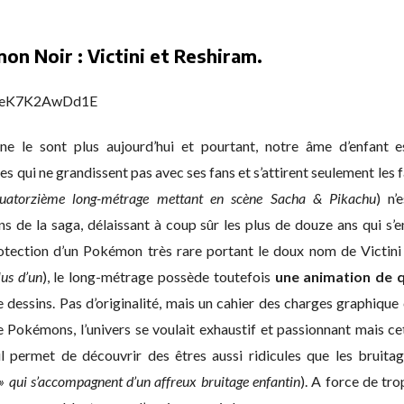
n Noir : Victini et Reshiram.
v=eK7K2AwDd1E
ne le sont plus aujourd’hui et pourtant, notre âme d’enfant e
s qui ne grandissent pas avec ses fans et s’attirent seulement les 
quatorzième long-métrage mettant en scène Sacha & Pikachu
) n’
ns de la saga, délaissant à coup sûr les plus de douze ans qui s
otection d’un Pokémon très rare portant le doux nom de Victin
lus d’un
), le long-métrage possède toutefois
une animation de q
e dessins. Pas d’originalité, mais un cahier des charges graphique
 Pokémons, l’univers se voulait exhaustif et passionnant mais
il permet de découvrir des êtres aussi ridicules que les bruit
qui s’accompagnent d’un affreux bruitage enfantin
). A force de trop