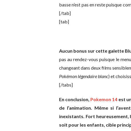
basse n’est pas en reste puisque co
[/tab]
[tab]
Aucun bonus sur cette galette Bl
pas au rendez-vous puisque le menu 
changeant dans deux films sensiblem
Pokémon légendaire blanc
) et choisi
[/tabs]
En conclusion,
Pokemon 14
est un
de l’animation. Même si l’aven
inexistants. Fort heureusement, 
soit pour les enfants, cible princi