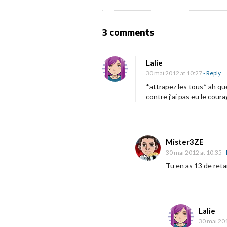
t
N
a
O
3 comments
v
n
i
[
Lalie
g
C
30 mai 2012 at 10:27
- Reply
a
r
*attrapez les tous* ah qu
contre j’ai pas eu le cour
t
i
i
t
o
i
n
q
Mister3ZE
30 mai 2012 at 10:35
-
u
Tu en as 13 de retar
e
]
P
o
Lalie
30 mai 201
k