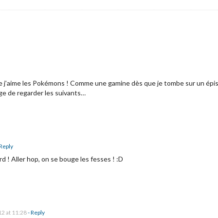
e j’aime les Pokémons ! Comme une gamine dès que je tombe sur un épisode
age de regarder les suivants…
 Reply
d ! Aller hop, on se bouge les fesses ! :D
2 at 11:28
- Reply