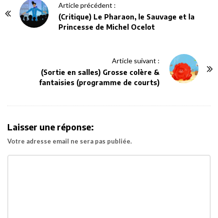
P
Article précédent :
o
(Critique) Le Pharaon, le Sauvage et la
Princesse de Michel Ocelot
s
t
N
Article suivant :
a
(Sortie en salles) Grosse colère &
v
fantaisies (programme de courts)
i
g
a
Laisser une réponse:
t
Votre adresse email ne sera pas publiée.
i
o
n