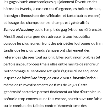
les gags visuels anachroniques qui jalonnent l’aventure des
héros (les tweets, la case en cas d’urgence, les boîtes de nuit,
le design « limousine » des véhicules, et tant d’autres encore)
et l’usage des champs contre-champs est généralisé :
Samouraï Academy
est le temple du gag (visuel ou référencé).
Ainsi, il peut se targuer de s’adresser à tous les publics
puisque les plus jeunes riront des péripéties loufoques du film
tandis que les plus grands s’amuseront clairement des
références glissées tout au long. Elles sont innombrables (et
parfois un peu forcées) mais elles ont le mérite de rendre un
bel hommage au septième art, qu’il s’agisse d’une séquence
inspirée de
West Side Story
, de clins d’oeil à
Jurassic Park
ou
même de réinvestissements de films de
kaijus
. Cette
générosité narrative permet finalement au film d’auréoler un
scénario trop convenu (une fois encore, on retrouve une fable
sur le combat des faibles contre l’égocentrisme des