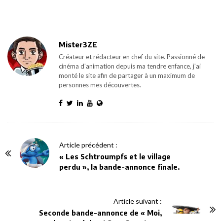
Mister3ZE
Créateur et rédacteur en chef du site. Passionné de
cinéma d'animation depuis ma tendre enfance, j'ai
monté le site afin de partager à un maximum de
personnes mes découvertes.
P
Article précédent :
o
« Les Schtroumpfs et le village
perdu », la bande-annonce finale.
s
t
N
Article suivant :
a
Seconde bande-annonce de « Moi,