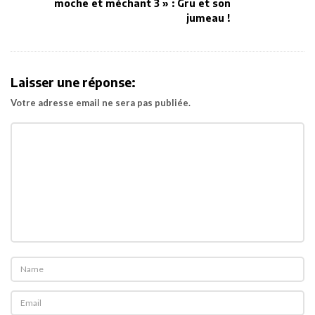
v
moche et méchant 3 » : Gru et son
jumeau !
i
g
a
t
Laisser une réponse:
i
Votre adresse email ne sera pas publiée.
o
n