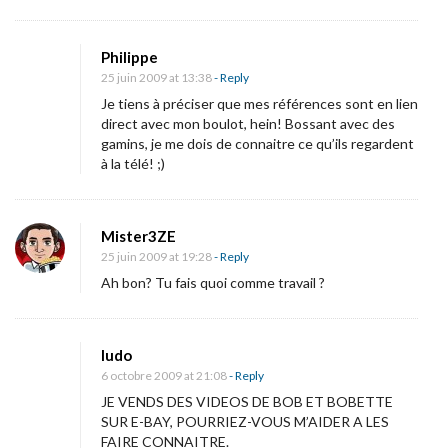
Philippe
25 juin 2009 at 13:38
- Reply
Je tiens à préciser que mes références sont en lien
direct avec mon boulot, hein! Bossant avec des
gamins, je me dois de connaitre ce qu’ils regardent
à la télé! ;)
Mister3ZE
25 juin 2009 at 19:28
- Reply
Ah bon? Tu fais quoi comme travail ?
ludo
6 octobre 2009 at 21:08
- Reply
JE VENDS DES VIDEOS DE BOB ET BOBETTE
SUR E-BAY, POURRIEZ-VOUS M’AIDER A LES
FAIRE CONNAITRE.