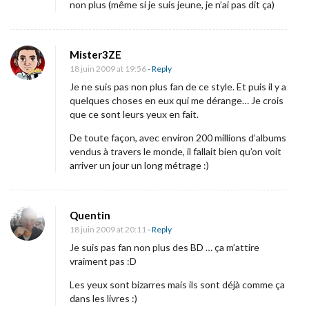
non plus (même si je suis jeune, je n’ai pas dit ça)
u
v
e
Mister3ZE
18 juin 2009 at 19:56
- Reply
l
Je ne suis pas non plus fan de ce style. Et puis il y a
l
quelques choses en eux qui me dérange… Je crois
e
que ce sont leurs yeux en fait.
s
De toute façon, avec environ 200 millions d’albums
d
vendus à travers le monde, il fallait bien qu’on voit
e
arriver un jour un long métrage :)
«
Quentin
B
18 juin 2009 at 20:11
- Reply
o
Je suis pas fan non plus des BD … ça m’attire
b
vraiment pas :D
e
Les yeux sont bizarres mais ils sont déjà comme ça
t
dans les livres :)