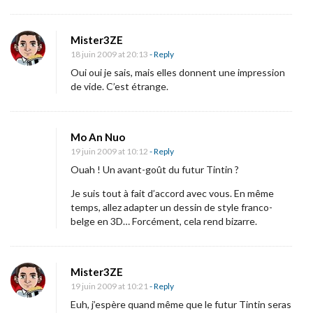
B
o
Mister3ZE
b
18 juin 2009 at 20:13
- Reply
e
Oui oui je sais, mais elles donnent une impression
t
de vide. C’est étrange.
t
e
:
Mo An Nuo
19 juin 2009 at 10:12
- Reply
l
Ouah ! Un avant-goût du futur Tintin ?
e
s
Je suis tout à fait d’accord avec vous. En même
temps, allez adapter un dessin de style franco-
d
belge en 3D… Forcément, cela rend bizarre.
i
a
b
Mister3ZE
l
19 juin 2009 at 10:21
- Reply
Euh, j’espère quand même que le futur Tintin seras
e