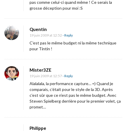
pas comme celui-ci quand même ! Ce serais la
s
grosse déception pour moi :S
d
u
T
Quentin
19 juin 2009 at 12:52
- Reply
e
C’est pas le même budget ni la même technique
x
pour Tintin !
a
s
Mister3ZE
»
19 juin 2009 at 12:57
- Reply
Alalalala, la performance capture… =) Quand je
!
comparais, c’était pour le style de la 3D. Après
c’est sûr que ce n’est pas le même budget. Avec
Steven Spielberg derrière pour le premier volet, ça
promet…
Philippe