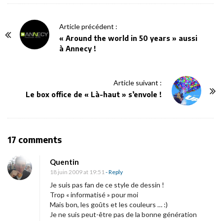
P
Article précédent :
o
« Around the world in 50 years » aussi
à Annecy !
s
t
N
Article suivant :
a
Le box office de « Là-haut » s’envole !
v
i
g
O
17 comments
a
n
t
Quentin
D
i
18 juin 2009 at 19:51
- Reply
e
o
Je suis pas fan de ce style de dessin !
s
Trop « informatisé » pour moi
n
Mais bon, les goûts et les couleurs … :)
n
Je ne suis peut-être pas de la bonne génération
o