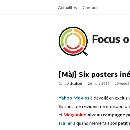
Actualités
Contact
Focus o
[MàJ] Six posters iné
Dans
Actualités
26 mars 2010
10 vue(s)
Yahoo Movies
à dévoilé en exclusi
Ils sont bien évidemment disponible
et
Megamind
niveau campagne p
trailer
a quand même fait son petit e