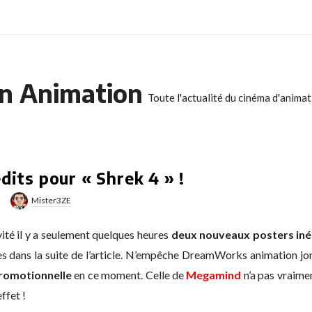
n Animation
Toute l'actualité du cinéma d'anima
dits pour « Shrek 4 » !
Mister3ZE
vité il y a seulement quelques heures
deux nouveaux posters iné
s dans la suite de l’article. N’empêche DreamWorks animation jon
romotionnelle
en ce moment. Celle de
Megamind
n’a pas vraim
ffet !