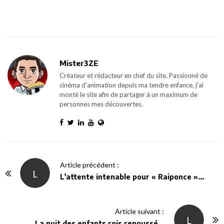
Mister3ZE
Créateur et rédacteur en chef du site. Passionné de
cinéma d'animation depuis ma tendre enfance, j'ai
monté le site afin de partager à un maximum de
personnes mes découvertes.
P
Article précédent :
L
o
L’attente intenable pour « Raiponce »…
s
t
Article suivant :
N
L
La nuit des enfants rois repoussé…