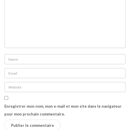
n
d
a
2
»
e
t
t
e
a
s
e
r
Enregistrer mon nom, mon e-mail et mon site dans le navigateur
f
pour mon prochain commentaire.
r
a