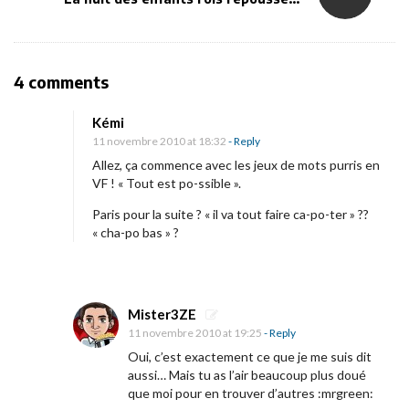
a
v
i
O
4 comments
g
n
a
Kémi
D
t
11 novembre 2010 at 18:32
- Reply
e
i
Allez, ça commence avec les jeux de mots purris en
u
VF ! « Tout est po-ssible ».
o
x
n
Paris pour la suite ? « il va tout faire ca-po-ter » ??
i
« cha-po bas » ?
è
m
e
Mister3ZE
p
11 novembre 2010 at 19:25
- Reply
o
Oui, c’est exactement ce que je me suis dit
s
aussi… Mais tu as l’air beaucoup plus doué
que moi pour en trouver d’autres :mrgreen:
t