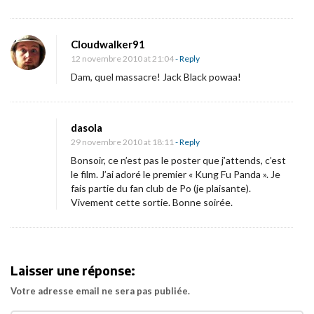
e
r
Cloudwalker91
p
12 novembre 2010 at 21:04
- Reply
o
Dam, quel massacre! Jack Black powaa!
u
r
«
dasola
29 novembre 2010 at 18:11
- Reply
Bonsoir, ce n’est pas le poster que j’attends, c’est
K
le film. J’ai adoré le premier « Kung Fu Panda ». Je
u
fais partie du fan club de Po (je plaisante).
n
Vivement cette sortie. Bonne soirée.
g
F
u
Laisser une réponse:
P
Votre adresse email ne sera pas publiée.
a