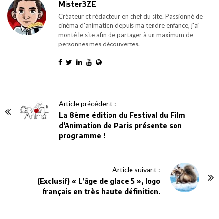
Mister3ZE
Créateur et rédacteur en chef du site. Passionné de
cinéma d'animation depuis ma tendre enfance, j'ai
monté le site afin de partager à un maximum de
personnes mes découvertes.
P
Article précédent :
o
La 8ème édition du Festival du Film
d’Animation de Paris présente son
s
programme !
t
N
a
Article suivant :
v
(Exclusif) « L’âge de glace 5 », logo
français en très haute définition.
i
g