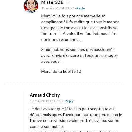
Mister3ZE
r
15 mai 2013 at 23:57
- Reply
a
Merci mille fois pour ce merveilleux
p
compliment ! Il faut dire que tout le monde
n’est pas de ton avis et les avis positifs se
h
font rares ! A voir s’il ne faudrait pas faire
i
quelques retouches…
q
Sinon oui, nous sommes des passionnés
u
avec l’envie d’encore et toujours partager
e
avec vous !
,
Merci de ta fidélité ! :)
p
l
a
Arnaud Choisy
n
17 mai 2013 at 19:50
- Reply
n
Je dois avouer que j’étais un peu sceptique au
début, mais après l’avoir parcourut un peu mieux je
i
trouve cette version vraiment très sympa, sur pc
n
comme sur mobile.
g