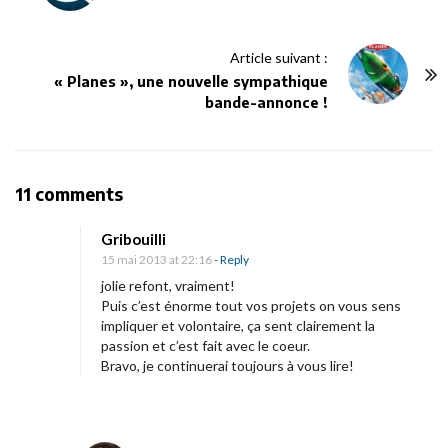
s
t
Article suivant :
N
« Planes », une nouvelle sympathique
a
bande-annonce !
v
i
g
O
11 comments
a
n
t
Gribouilli
L
i
15 mai 2013 at 22:16
- Reply
i
o
jolie refont, vraiment!
f
Puis c’est énorme tout vos projets on vous sens
n
impliquer et volontaire, ça sent clairement la
t
passion et c’est fait avec le coeur.
i
Bravo, je continuerai toujours à vous lire!
n
g
g