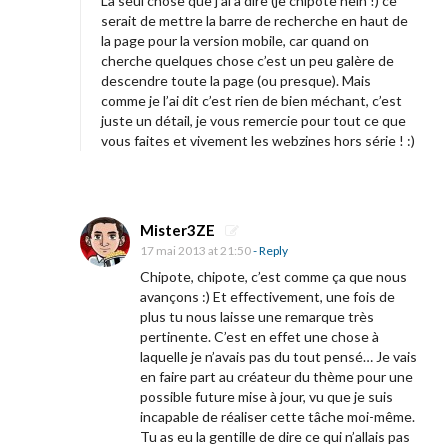
La seul chose que j’ai à dire (je chipote hein !) ce
serait de mettre la barre de recherche en haut de
s
la page pour la version mobile, car quand on
e
cherche quelques chose c’est un peu galère de
t
descendre toute la page (ou presque). Mais
comme je l’ai dit c’est rien de bien méchant, c’est
é
juste un détail, je vous remercie pour tout ce que
v
vous faites et vivement les webzines hors série ! :)
é
n
e
Mister3ZE
m
17 mai 2013 at 21:50
- Reply
e
Chipote, chipote, c’est comme ça que nous
n
avançons :) Et effectivement, une fois de
plus tu nous laisse une remarque très
t
pertinente. C’est en effet une chose à
s
laquelle je n’avais pas du tout pensé… Je vais
!
en faire part au créateur du thème pour une
possible future mise à jour, vu que je suis
incapable de réaliser cette tâche moi-même.
Tu as eu la gentille de dire ce qui n’allais pas