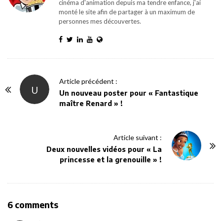
cinéma d'animation depuis ma tendre enfance, j'ai
monté le site afin de partager à un maximum de
personnes mes découvertes.
P
Article précédent :
U
o
Un nouveau poster pour « Fantastique
maître Renard » !
s
t
N
Article suivant :
a
Deux nouvelles vidéos pour « La
v
princesse et la grenouille » !
i
g
a
O
6 comments
t
n