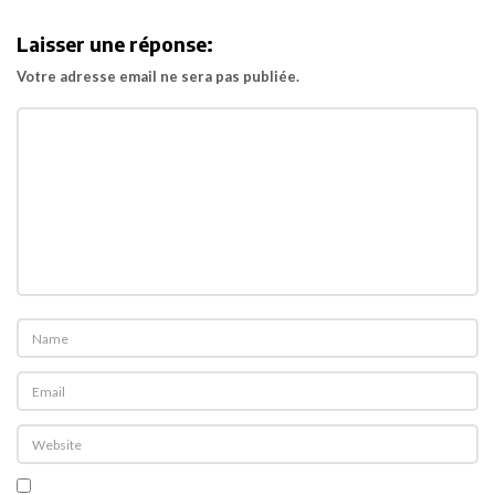
u
r
Laisser une réponse:
e
Votre adresse email ne sera pas publiée.
t
t
e
p
o
u
r
«
L
e
d
r
ô