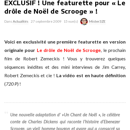
EXCLUSIF ! Une featurette pour « Le
drôle de Noël de Scrooge » !
Dans
Actualités
27 septembre 2009
15 vue(s)
Mister3ZE
Voici en exclusivité une première featurette en version
originale pour
Le drôle de Noël de Scrooge
, le prochain
film de Robert Zemeckis ! Vous y trouverez quelques
séquences inédites et des mini interviews de Jim Carrey,
Robert Zemeckis et cie !
La vidéo est en haute définition
(
720 P
) !
Une nouvelle adaptation d' »Un Chant de Noël », le célèbre
conte de Charles Dickens qui raconte l’histoire d’Ebenezer
Scrooge, un vieil homme bougon et avare qui a consacré sa