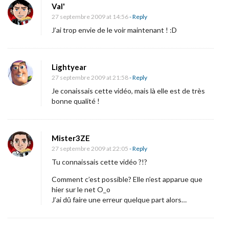
i
Val'
E
27 septembre 2009 at 14:56
- Reply
o
X
J’ai trop envie de le voir maintenant ! :D
n
C
L
U
Lightyear
27 septembre 2009 at 21:58
- Reply
S
Je conaissais cette vidéo, mais là elle est de très
I
bonne qualité !
F
!
U
Mister3ZE
n
27 septembre 2009 at 22:05
- Reply
e
Tu connaissais cette vidéo ?!?
f
Comment c’est possible? Elle n’est apparue que
e
hier sur le net O_o
J’ai dû faire une erreur quelque part alors…
a
t