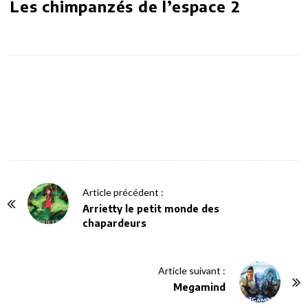
Les chimpanzés de l’espace 2
P
Article précédent :
o
Arrietty le petit monde des
chapardeurs
s
t
N
Article suivant :
a
Megamind
v