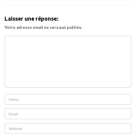
i
g
Laisser une réponse:
a
Votre adresse email ne sera pas publiée.
t
i
o
n