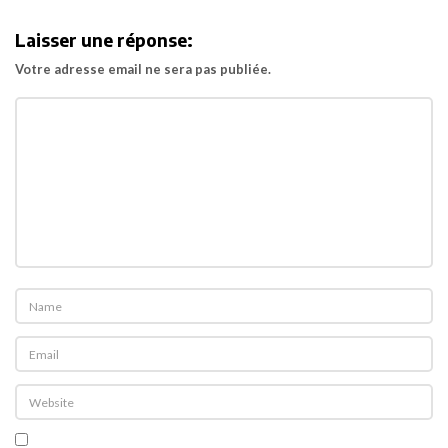
i
Laisser une réponse:
g
Votre adresse email ne sera pas publiée.
a
t
i
o
n