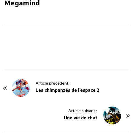
Megamind
P
Article précédent :
o
Les chimpanzés de l’espace 2
s
t
Article suivant :
N
Une vie de chat
a
v