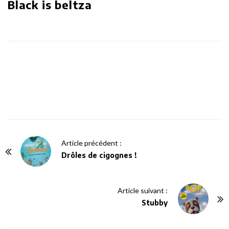
Black is beltza
P
Article précédent :
o
Drôles de cigognes !
s
t
Article suivant :
N
Stubby
a
v