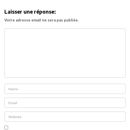
i
Laisser une réponse:
g
Votre adresse email ne sera pas publiée.
a
t
i
o
n