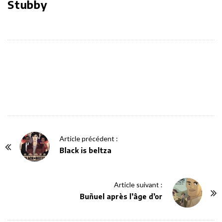
Stubby
P
Article précédent :
o
Black is beltza
s
t
Article suivant :
N
Buñuel après l’âge d’or
a
v