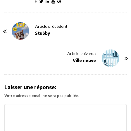
P
Article précédent :
o
Stubby
s
t
Article suivant :
N
Ville neuve
a
v
i
Laisser une réponse:
g
Votre adresse email ne sera pas publiée.
a
t
i
o
n