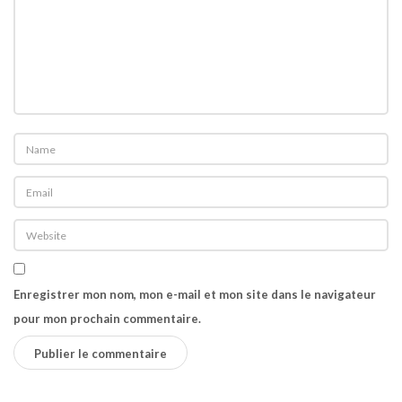
s
i
m
a
g
e
s
p
o
u
r
«
Enregistrer mon nom, mon e-mail et mon site dans le navigateur
pour mon prochain commentaire.
T
o
u
t