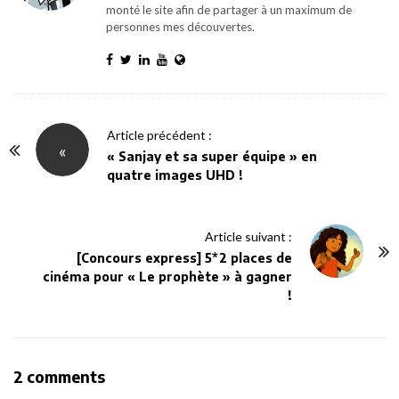
monté le site afin de partager à un maximum de
personnes mes découvertes.
P
Article précédent :
«
o
« Sanjay et sa super équipe » en
quatre images UHD !
s
t
N
Article suivant :
a
[Concours express] 5*2 places de
v
cinéma pour « Le prophète » à gagner
!
i
g
a
t
O
2 comments
i