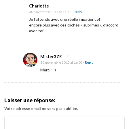
n
Charlotte
o
G
30 novembre 2015 at 15:42
- Reply
n
a
Je l’attends avec une réelle impatience!
l
encore plus avec ces clichés « sublimes », d’accord
avec toi!
e
r
i
e
Mister3ZE
d
30 novembre 2015 at 16:05
- Reply
e
Merci ! :)
s
u
b
Laisser une réponse:
l
i
Votre adresse email ne sera pas publiée.
m
e