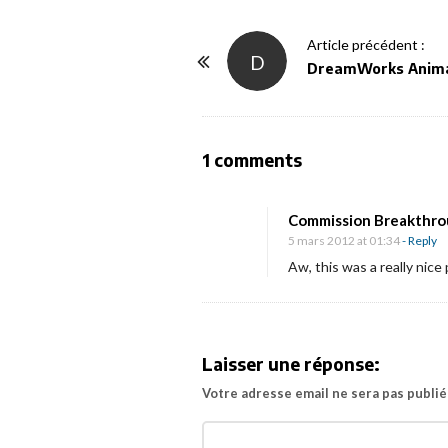
P
Article précédent :
D
o
DreamWorks Animat
s
t
N
O
1 comments
a
n
v
H
Commission Breakthr
i
e
5 mars 2012 at 01:34
- Reply
g
n
Aw, this was a really nice 
a
r
t
y
i
S
Laisser une réponse:
o
e
n
Votre adresse email ne sera pas publié
l
i