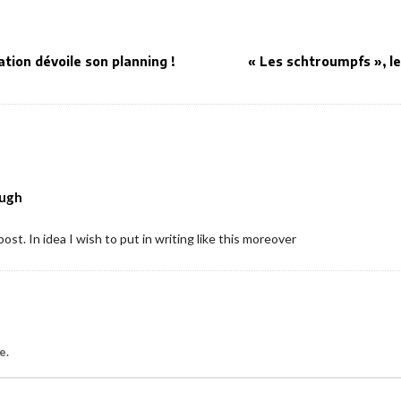
ion dévoile son planning !
« Les schtroumpfs », le f
ough
post. In idea I wish to put in writing like this moreover
e.