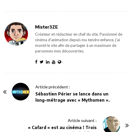
Mister3ZE
Créateur et rédacteur en chef du site. Passionné de
cinéma d'animation depuis ma tendre enfance, j'ai
monté le site afin de partager à un maximum de
personnes mes découvertes.
P
Article précédent :
o
Sébastien Périer se lance dans un
long-métrage avec « Mythomen ».
s
t
N
Article suivant :
a
« Cafard » est au cinéma ! Trois