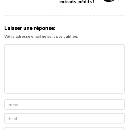
v
extraits inédits !
i
g
a
Laisser une réponse:
t
Votre adresse email ne sera pas publiée.
i
o
n