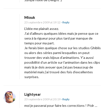
a
r
t
Miouk
i
23 septembre 2009 at 19:12
- Reply
c
L’idée me plairait assez.
J’ai d’ailleurs quelques idées mais je pense que ce
l
sera à la rigueur pour plus tard par manque de
e
temps pour ma part.
p
Je ferais bien quelque chose sur les studios Ghiblis
ou alors des séries parmi lesquelles on peut
o
trouver des vrais bijoux d’animations. Y’a aussi
u
possibilité d’un article sur l’animation dans les clips
r
mais là je dois avouer que j’ai pas beaucoup de
matériel mais j’ai trouvé des fois d’excellentes
l
surprises.
e
b
l
Lightyear
o
23 septembre 2009 at 20:19
- Reply
moi je passerai pour faire les corrections ! Ptdr …
g