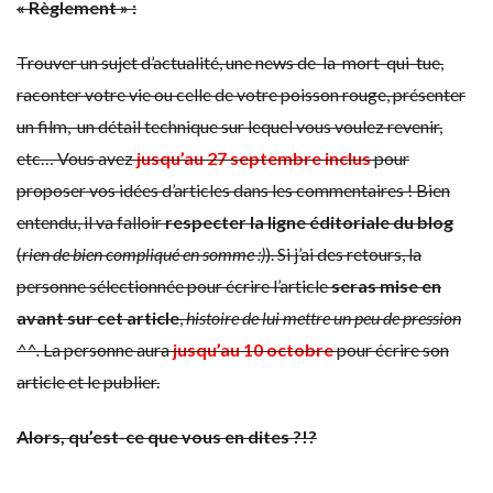
« Règlement » :
Trouver un sujet d’actualité, une news de-la-mort-qui-tue,
raconter votre vie ou celle de votre poisson rouge, présenter
un film, un détail technique sur lequel vous voulez revenir,
etc… Vous avez
jusqu’au 27 septembre inclus
pour
proposer vos idées d’articles dans les commentaires ! Bien
entendu, il va falloir
respecter la ligne éditoriale du blog
(
rien de bien compliqué en somme :)
). Si j’ai des retours, la
personne sélectionnée pour écrire l’article
seras mise en
avant sur cet article
,
histoire de lui mettre un peu de pression
^^.
La personne aura
jusqu’au 10 octobre
pour écrire son
article et le publier.
Alors, qu’est-ce que vous en dites ?!?