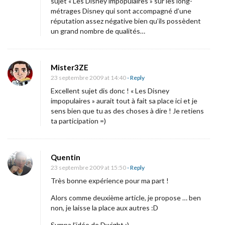
sujet « Les Disney impopulaires » sur les long-
n
métrages Disney qui sont accompagné d’une
i
réputation assez négative bien qu’ils possèdent
c
un grand nombre de qualités…
é
q
u
Mister3ZE
23 septembre 2009 at 14:40
- Reply
i
Excellent sujet dis donc ! « Les Disney
v
impopulaires » aurait tout à fait sa place ici et je
a
sens bien que tu as des choses à dire ! Je retiens
é
ta participation =)
c
r
Quentin
i
23 septembre 2009 at 15:50
- Reply
r
Très bonne expérience pour ma part !
e
Alors comme deuxième article, je propose … ben
u
non, je laisse la place aux autres :D
n
Sympa l’idée de Dwight :)