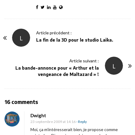
P
Article précédent :
L
o
La fin de la 3D pour le studio Laïka.
s
t
Article suivant :
N
L
La bande-annonce pour « Arthur et la
a
vengeance de Maltazard » !
v
i
g
O
16 comments
a
n
t
Dwight
K
i
23 septembre 2009 at 14:16
- Reply
i
o
Moi, ça m’intéresserait bien, je propose comme
k