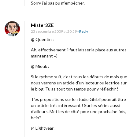
Sorry j’ai pas pu m’empêcher.
l
e
0
Mister3ZE
4
23 septembre 2009 at 20:59
- Reply
o
@ Quentin :
c
Ah, effectivement il faut laisser la place aux autres
t
maintenant =)
o
@ Miouk :
b
Si le rythme suit, c’est tous les débuts de mois que
r
nous verrons un article d’un lecteur ou lectrice sur
e
le blog. Tu as tout ton temps pour y réfléchir !
2
T’es propositions sur le studio Ghibli pourrait être
0
un article très intéressant ! Sur les séries aussi
d’ailleurs. Met les de côté pour une prochaine fois,
0
hein?
9
@ Lightyear :
?