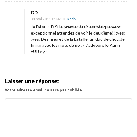
f
DD
i
31 mai 2011 at 14:30
- Reply
c
Je l’ai vu. :-D Si le premier était esthétiquement
h
exceptionnel attendez de voir le deuxième!! :yes:
e
:yes: Des rires et de la bataille, un duo de choc. Je
finirai avec les mots de pô : « J’adooore le Kung
f
FU!! » ;-)
r
a
n
ç
Laisser une réponse:
a
Votre adresse email ne sera pas publiée.
i
s
e
!