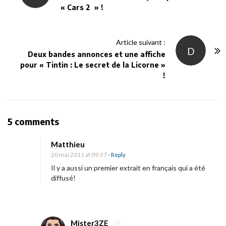
« Cars 2 » !
s
t
N
Article suivant :
D
a
Deux bandes annonces et une affiche
v
pour « Tintin : Le secret de la Licorne »
!
i
g
a
t
O
5 comments
i
n
Matthieu
o
«
20 mai 2011 at 09:37
- Reply
n
Il y a aussi un premier extrait en français qui a été
K
diffusé!
u
n
g
Mister3ZE