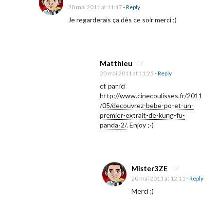
F
20 mai 2011 at 11:17
- Reply
u
Je regarderais ça dès ce soir merci ;)
P
a
n
Matthieu
d
20 mai 2011 at 11:25
- Reply
a
cf. par ici
2
http://www.cinecoulisses.fr/2011
/05/decouvrez-bebe-po-et-un-
premier-extrait-de-kung-fu-
»
panda-2/
. Enjoy ;-)
e
t
s
Mister3ZE
o
20 mai 2011 at 12:11
- Reply
n
Merci ;)
a
f