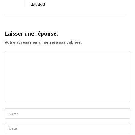
dddddd
r
d
»
Laisser une réponse:
!
Votre adresse email ne sera pas publiée.