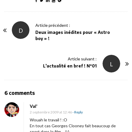
P
Article précédent :
D
o
Deux images inédites pour « Astro
boy » !
s
t
N
Article suivant :
L
a
L’actualité en bref ! N°01
v
i
g
O
6 comments
a
n
t
Val'
L
i
2 septembre 2009 at 12:46
- Reply
a
o
Wouah le travail ! :O
f
En tout cas Georges Clooney fait beaucoup de
n
sport dans le film… ^^