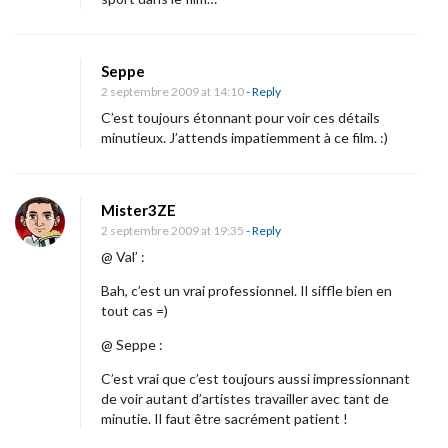
a
c
e
Seppe
c
2 septembre 2009 at 14:10
- Reply
a
C’est toujours étonnant pour voir ces détails
c
minutieux. J’attends impatiemment à ce film. :)
h
é
Mister3ZE
e
2 septembre 2009 at 19:35
- Reply
d
@ Val’ :
e
Bah, c’est un vrai professionnel. Il siffle bien en
«
tout cas =)
@ Seppe :
F
a
C’est vrai que c’est toujours aussi impressionnant
de voir autant d’artistes travailler avec tant de
n
minutie. Il faut être sacrément patient !
t