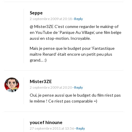
a
s
Seppe
t
2 septembre 2009 at 20:18
- Reply
@ Mister3ZE C’est comme regarder le making-of
i
en YouTube de ‘Panique Au Village’, une film belge
q
aussi en stop-motion. Incroyable.
u
Mais je pense que le budget pour ‘Fantastique
e
maître Renard’ était encore un petit peu plus
m
grand… :)
a
î
Mister3ZE
t
2 septembre 2009 at 20:20
- Reply
r
Oui, je pense aussi que le budget du film n’est pas
e
le même ! Ce n’est pas comparable =)
R
e
youcef hinoune
n
27 septembre 2011 at 13:56
- Reply
a