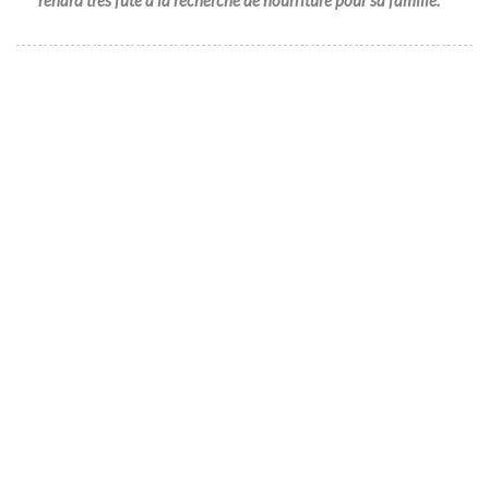
renard très futé à la recherche de nourriture pour sa famille.