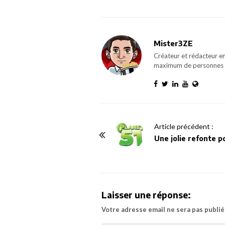
Mister3ZE
Créateur et rédacteur en
maximum de personnes 
P
Article précédent :
o
Une jolie refonte po
s
t
N
a
Laisser une réponse:
v
Votre adresse email ne sera pas publié
i