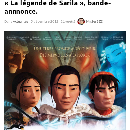
« La légende de Sarila », bande-
annnonce.
Dans
Actualités
5 décembre 2012
21 vue(s)
Mister3ZE