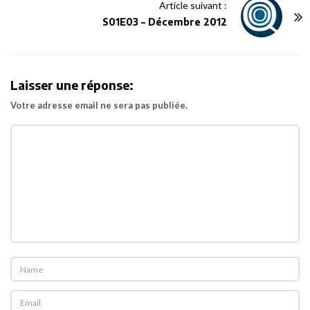
Article suivant :
N
S01E03 – Décembre 2012
a
v
i
Laisser une réponse:
g
Votre adresse email ne sera pas publiée.
a
t
i
o
n