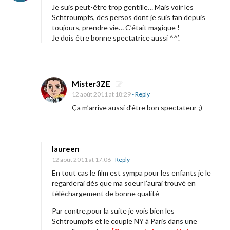
f
Je suis peut-être trop gentille… Mais voir les
Schtroumpfs, des persos dont je suis fan depuis
s
toujours, prendre vie… C’était magique !
Je dois être bonne spectatrice aussi ^^’.
»
…
Mister3ZE
12 août 2011 at 18:29
- Reply
Ça m’arrive aussi d’être bon spectateur ;)
laureen
12 août 2011 at 17:06
- Reply
En tout cas le film est sympa pour les enfants je le
regarderai dès que ma soeur l’aurai trouvé en
téléchargement de bonne qualité
Par contre,pour la suite je vois bien les
Schtroumpfs et le couple NY à Paris dans une