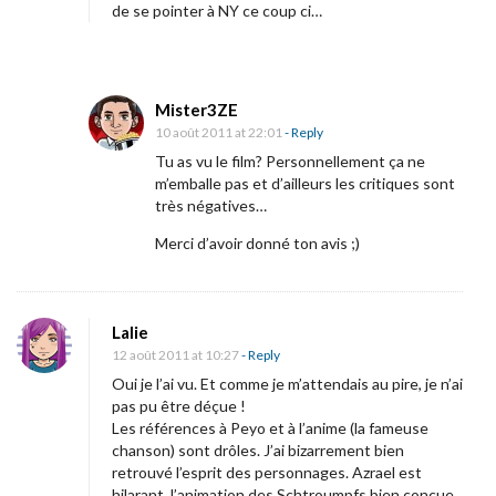
de se pointer à NY ce coup ci…
i
t
e
o
Mister3ZE
10 août 2011 at 22:01
- Reply
f
Tu as vu le film? Personnellement ça ne
f
m’emballe pas et d’ailleurs les critiques sont
i
très négatives…
c
Merci d’avoir donné ton avis ;)
i
a
l
Lalie
i
12 août 2011 at 10:27
- Reply
s
Oui je l’ai vu. Et comme je m’attendais au pire, je n’ai
pas pu être déçue !
é
Les références à Peyo et à l’anime (la fameuse
e
chanson) sont drôles. J’ai bizarrement bien
p
retrouvé l’esprit des personnages. Azrael est
hilarant, l’animation des Schtroumpfs bien conçue.