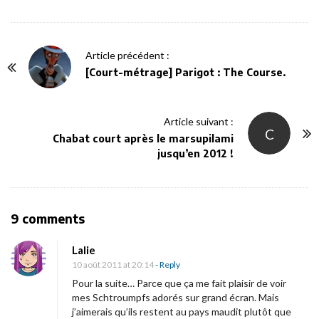
P
Article précédent :
o
[Court-métrage] Parigot : The Course.
s
t
Article suivant :
N
C
Chabat court après le marsupilami
a
jusqu’en 2012 !
v
i
g
O
9 comments
a
n
t
Lalie
L
i
10 août 2011 at 20:14
- Reply
a
o
Pour la suite… Parce que ça me fait plaisir de voir
s
mes Schtroumpfs adorés sur grand écran. Mais
n
j’aimerais qu’ils restent au pays maudit plutôt que
u