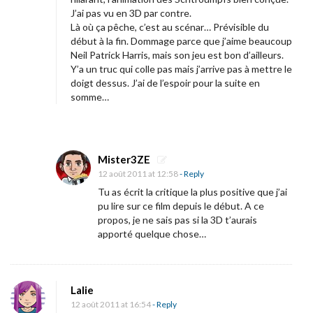
o
J’ai pas vu en 3D par contre.
u
Là où ça pêche, c’est au scénar… Prévisible du
r
début à la fin. Dommage parce que j’aime beaucoup
Neil Patrick Harris, mais son jeu est bon d’ailleurs.
«
Y’a un truc qui colle pas mais j’arrive pas à mettre le
doigt dessus. J’ai de l’espoir pour la suite en
L
somme…
e
s
S
Mister3ZE
c
12 août 2011 at 12:58
- Reply
h
Tu as écrit la critique la plus positive que j’ai
pu lire sur ce film depuis le début. A ce
t
propos, je ne sais pas si la 3D t’aurais
r
apporté quelque chose…
o
u
m
Lalie
p
12 août 2011 at 16:54
- Reply