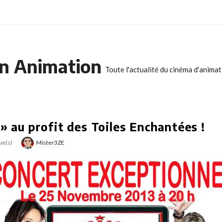
n Animation
Toute l'actualité du cinéma d'anima
 » au profit des Toiles Enchantées !
ue(s)
Mister3ZE