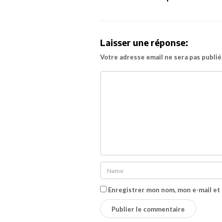
s
t
N
a
Laisser une réponse:
v
Votre adresse email ne sera pas publié
i
g
a
t
i
o
n
Enregistrer mon nom, mon e-mail et