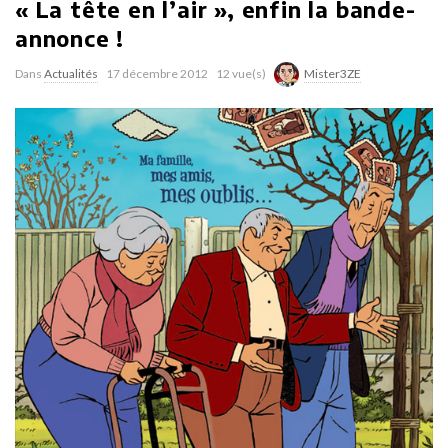
« La tête en l’air », enfin la bande-
annonce !
Dans
Actualités
17 décembre 2012
12 vue(s)
Mister3ZE