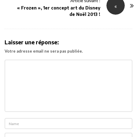
Article suivant :
«
a
« Frozen », 1er concept art du Disney
v
de Noël 2013 !
i
g
a
Laisser une réponse:
t
Votre adresse email ne sera pas publiée.
i
o
n